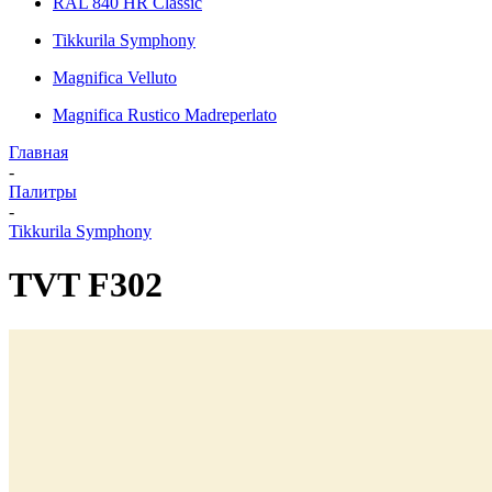
RAL 840 HR Classic
Tikkurila Symphony
Magnifica Velluto
Magnifica Rustico Madreperlato
Главная
-
Палитры
-
Tikkurila Symphony
TVT F302