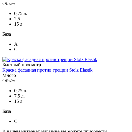
Объём
0,75 л.
2,5 л.
15 л.
База
A
C
Быстрый просмотр
Краска фасадная против трещин Stolz Elastik
Много
Объём
0,75 л.
7,5 л.
15 л.
База
C
В нашем интернет-магазине вы можете приобрести