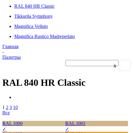
RAL 840 HR Classic
Tikkurila Symphony
Magnifica Velluto
Magnifica Rustico Madreperlato
Главная
-
Палитры
x
RAL 840 HR Classic
1
2
3
10
Все
RAL 1000
RAL 1001
✓
✓