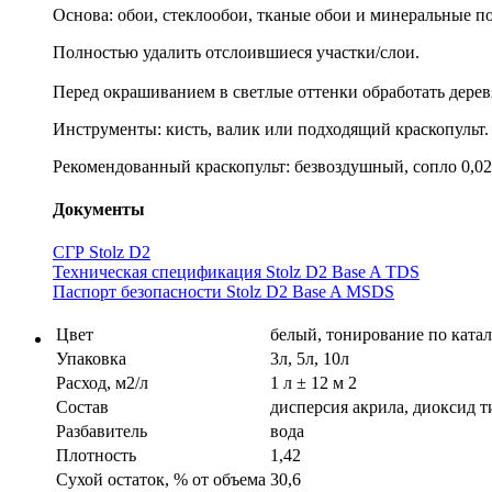
Основа: обои, стеклообои, тканые обои и минеральные по
Полностью удалить отслоившиеся участки/слои.
Перед окрашиванием в светлые оттенки обработать дер
Инструменты: кисть, валик или подходящий краскопульт.
Рекомендованный краскопульт: безвоздушный, сопло 0,021
Документы
СГР Stolz D2
Техническая спецификация Stolz D2 Base A TDS
Паспорт безопасности Stolz D2 Base A MSDS
Цвет
белый, тонирование по ката
Упаковка
3л, 5л, 10л
Расход, м2/л
1 л ± 12 м 2
Cостав
дисперсия акрила, диоксид т
Разбавитель
вода
Плотность
1,42
Сухой остаток, % от объема
30,6