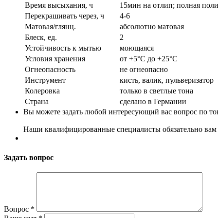
Время высыхания, ч
15мин на отлип; полная поли
Перекрашивать через, ч
4-6
Матовая/глянц.
абсолютно матовая
Блеск, ед.
2
Устойчивость к мытью
моющаяся
Условия хранения
от +5°С до +25°С
Огнеопасность
не огнеопасно
Инструмент
кисть, валик, пульверизатор
Колеровка
только в светлые тона
Страна
сделано в Германии
Вы можете задать любой интересующий вас вопрос по тов
Наши квалифицированные специалисты обязательно вам 
Задать вопрос
Вопрос
*