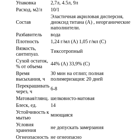
Упаковка
2,7л, 4.5л, 9л
Расход, м2/л
10/1
Эластичная акриловая дисперсия,
Cостав
диоксид титана (А) , неорганические
наполнители.
Разбавитель
вода
Плотность
1,24 г/мл (А) 1,05 г/мл (С)
Вязкость,
Тиксотропный
сантипуаз.
Сухой остаток,
44% (А) 33,9% (С)
% от объема
Время
30 мин на отлип; полная
высыхания, ч
полимеризация: 20 дней
Перекрашивать
6-8
через, ч
Матовая/глянц.
шелковисто-матовая
Блеск, ед.
14
Устойчивость к
моющаяся
мытью
Условия
не допускать замерзания
хранения
Огнеопасность
не огнеопасно